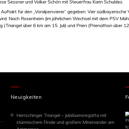
iese Sessner und Volker Schön mit Steuerfrau Karin Schuldes.
uftakt für den „Voralpenvierer“ gegeben: Vier südbayerische V
rd. Nach Rosenheim (im jährlichen Wechsel mit dem PSV Mühld
 (Triangel über 6 km am 15. Juli) und Prien (Prienathon über 
Neuigkeiten
F
Herrschinger Triangel – Jubiläumsregatta mit
stürmischem Finale und großem Miteinander am