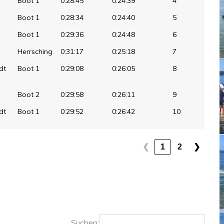
Boot 1
0:28:45
0:24:39
4
Boot 1
0:28:34
0:24:40
5
Boot 1
0:29:36
0:24:48
6
Herrsching
0:31:17
0:25:18
7
dt
Boot 1
0:29:08
0:26:05
8
Boot 2
0:29:58
0:26:11
9
dt
Boot 1
0:29:52
0:26:42
10
1
2
❮
❯
Suchen: