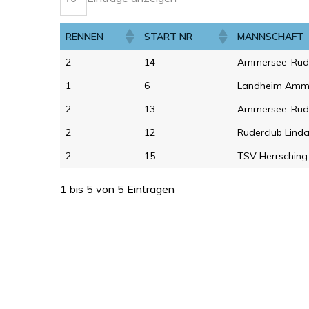
RENNEN
START NR
MANNSCHAFT
2
14
Ammersee-Ruder
1
6
Landheim Amm
2
13
Ammersee-Ruder
2
12
Ruderclub Linda
2
15
TSV Herrsching 
1 bis 5 von 5 Einträgen