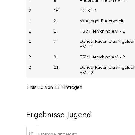
1
5
Ruderclub Lindau eV - 1
2
16
RCLK - 1
1
2
Waginger Ruderverein
1
1
TSV Herrsching e.V. - 1
1
7
Donau-Ruder-Club Ingolsta
e.V. - 1
2
9
TSV Herrsching e.V. - 2
2
11
Donau-Ruder-Club Ingolsta
e.V. - 2
1 bis 10 von 11 Einträgen
Ergebnisse Jugend
Einträge anzeigen