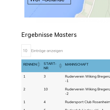
Ergebnisse Masters
Einträge anzeigen
START-
RENNEN
MANNSCHAFT
NR
1
3
Ruderverein Wiking Bregen
-1
2
10
Ruderverein Wiking Bregen
-2
1
4
Rudersport Club Rosenhei