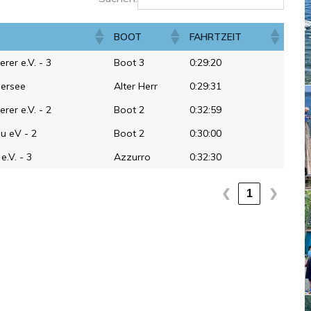
BOOT
FAHRTZEIT
er e.V. - 3
Boot 3
0:29:20
ersee
Alter Herr
0:29:31
er e.V. - 2
Boot 2
0:32:59
u eV - 2
Boot 2
0:30:00
e.V. - 3
Azzurro
0:32:30
1
❮
❯