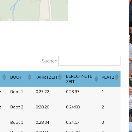
Suchen:
BERECHNETE
BOOT
FAHRTZEIT
PLATZ
ZEIT
z
Boot 1
0:27:22
0:23:37
1
z
Boot 2
0:28:20
0:24:08
2
m
Boot 1
0:28:04
0:24:17
3