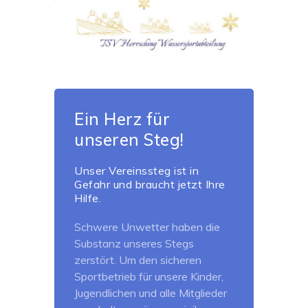
Ein Herz für
unseren Steg!
Unser Vereinssteg ist in
Gefahr und braucht jetzt Ihre
Hilfe.
Schwere Unwetter haben die
Substanz unseres Stegs
zerstört. Um den sicheren
Sportbetrieb für unsere Kinder,
Jugendlichen und alle Mitglieder