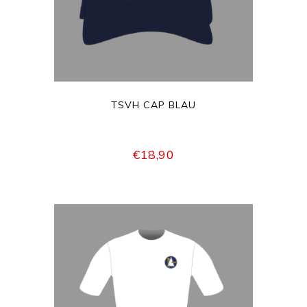
TSVH CAP BLAU
€
18,90
DIESES
PRODUKT
WEIST
MEHRERE
VARIANTE
AUF.
DIE
OPTIONEN
KÖNNEN