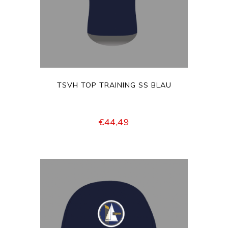
KÖNNEN
AUF
DER
PRODUKTS
GEWÄHLT
WERDEN
TSVH TOP TRAINING SS BLAU
€
44,49