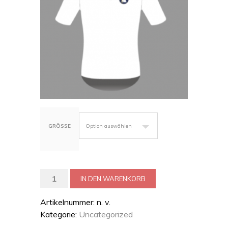
GRÖSSE
Polo-
IN DEN WARENKORB
Shirt
Menge
Artikelnummer:
n. v.
Kategorie:
Uncategorized